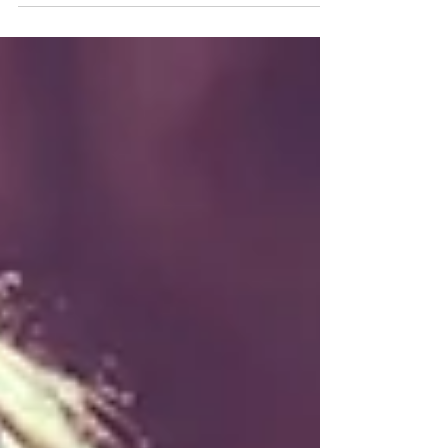
reviveram músicas ligadas ao Atoms For Peace.