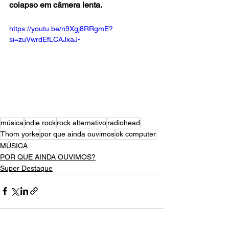
colapso em câmera lenta.
https://youtu.be/n9Xgj8RRgmE?
si=zuVwrdEfLCAJxaJ-
música
indie rock
rock alternativo
radiohead
Thom yorke
por que ainda ouvimos
ok computer
MÚSICA
POR QUE AINDA OUVIMOS?
Super Destaque