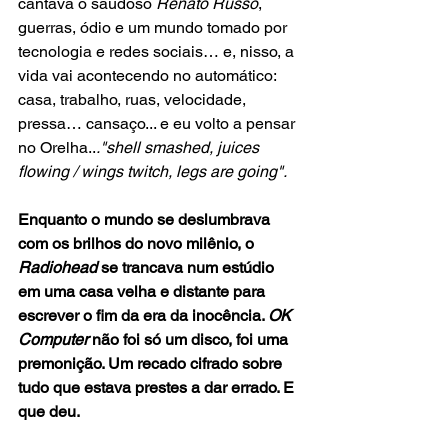
cantava o saudoso 
Renato Russo
, 
guerras, ódio e um mundo tomado por 
tecnologia e redes sociais… e, nisso, a 
vida vai acontecendo no automático: 
casa, trabalho, ruas, velocidade, 
pressa… cansaço... e eu volto a pensar 
no Orelha..
.
"shell smashed, juices 
flowing / wings twitch, legs are going".
Enquanto o mundo se deslumbrava 
com os brilhos do novo milênio, o 
Radiohead
se trancava num estúdio 
em uma casa velha e distante para 
escrever o fim da era da inocência. 
OK 
Computer
não foi só um disco, foi uma 
premonição. Um recado cifrado sobre 
tudo que estava prestes a dar errado. E 
que deu.