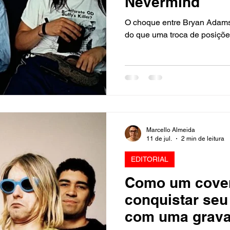
Nevermind
O choque entre Bryan Adams
do que uma troca de posiçõ
Marcello Almeida
11 de jul.
2 min de leitura
EDITORIAL
Como um cover
conquistar seu
com uma grav