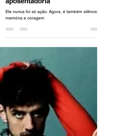
FILMES
Livro revela que Bruce Willis
escondeu quadro de demência
por anos antes da
aposentadoria
Ele nunca foi só ação. Agora, é também silêncio,
memória e coragem