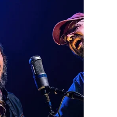
do Fontaines DC em missão
humanitária à Palestina
Ativista sueca se junta à Flotilha da Liberdade
rumo a Gaza e chama atenção ao usar peça
criada pela banda irlandesa em apoio ao povo
palestino