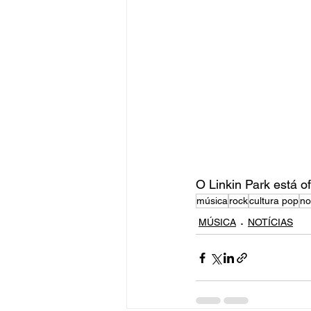
O Linkin Park está o
música
rock
cultura pop
no
MÚSICA
NOTÍCIAS