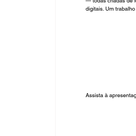
— todas criadas de f
digitais. Um trabalh
Assista à apresenta