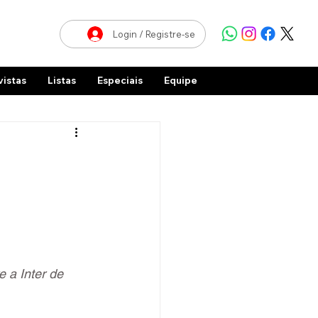
Login / Registre-se
vistas
Listas
Especiais
Equipe
 a Inter de 