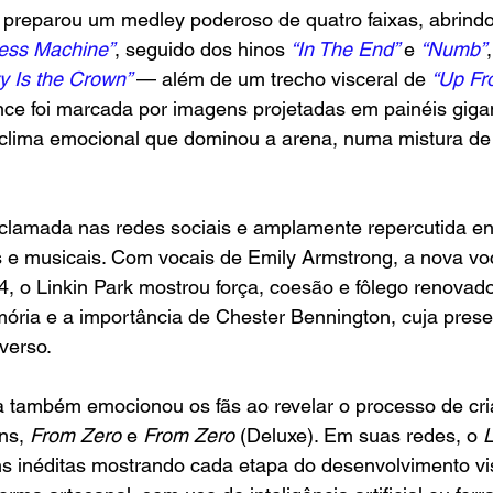
 preparou um medley poderoso de quatro faixas, abrindo
ess Machine”
, seguido dos hinos 
“In The End” 
e 
“Numb”
y Is the Crown” 
— além de um trecho visceral de 
“Up Fr
nce foi marcada por imagens projetadas em painéis giga
clima emocional que dominou a arena, numa mistura de 
clamada nas redes sociais e amplamente repercutida entre
s e musicais. Com vocais de Emily Armstrong, a nova voca
, o Linkin Park mostrou força, coesão e fôlego renova
ória e a importância de Chester Bennington, cuja prese
verso.
a também emocionou os fãs ao revelar o processo de cri
ns, 
From Zero 
e 
From Zero
 (Deluxe). Em suas redes, o
 
s inéditas mostrando cada etapa do desenvolvimento vi