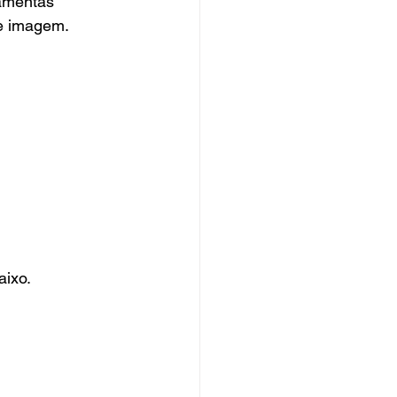
ramentas 
 e imagem.
aixo.