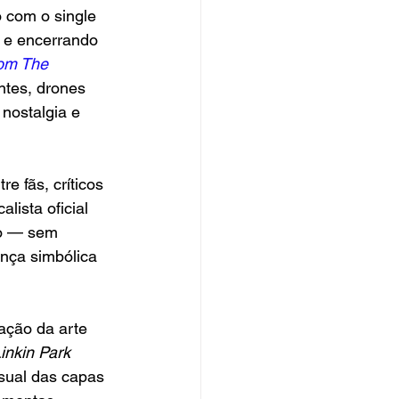
 com o single 
, e encerrando 
om The 
ntes, drones 
nostalgia e 
 fãs, críticos 
lista oficial 
do — sem 
nça simbólica 
ação da arte 
Linkin Park 
sual das capas 