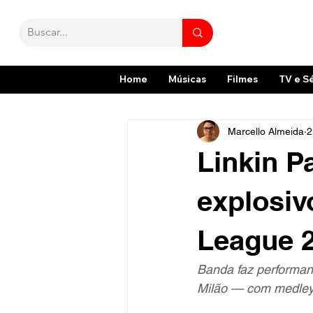
Home
Músicas
Filmes
TV e S
Marcello Almeida
2
Linkin P
explosiv
League 
Banda faz performan
Milão — com medley 