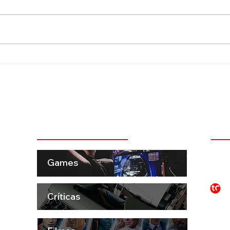
“Advice for the Young at
Foo 
Heart” e a beleza que o
pela
tempo não levou
2027
das 
Categorias + Comentadas
Ins
 pela
t
Games
ema e
o e
P
to
S
Críticas
aro
os,
ue