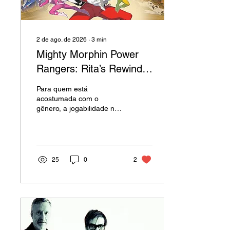
2 de ago. de 2026
∙
3
min
Mighty Morphin Power
Rangers: Rita’s Rewind
reúne a nostalgia e a
Para quem está
atmosfera retrô no
acostumada com o
gênero, a jogabilidade não
gênero Beat’ em Up
traz novidades. Sem
complexidades e rápida de
aprender.
25
0
2