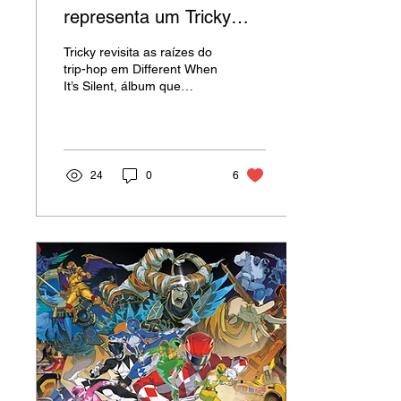
representa um Tricky
amadurecido e com sua
Tricky revisita as raízes do
sonoridade Trip-Hop
trip-hop em Different When
It’s Silent, álbum que
mais abrangente
mistura eletrônica, rock,
rap e novas possibilidades
sonoras.
24
0
6