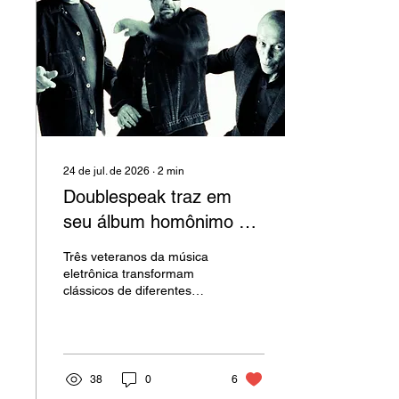
24 de jul. de 2026
∙
2
min
Doublespeak traz em
seu álbum homônimo a
força do Synth Pop em
Três veteranos da música
releituras cativantes
eletrônica transformam
clássicos de diferentes
épocas em um tributo
elegante ao Synth Pop
38
0
6