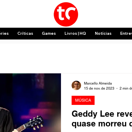
éries
Críticas
Games
Livros | HQ
Notícias
Entre
Marcello Almeida
15 de nov. de 2023
2 min de
MÚSICA
Geddy Lee reve
quase morreu d