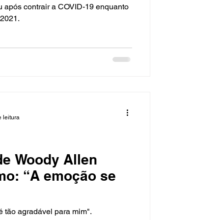
eu após contrair a COVID-19 enquanto
 2021.
 leitura
de Woody Allen
imo: “A emoção se
 tão agradável para mim".