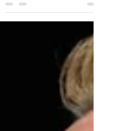
Joe Strummer revelou como um show dos Sex
Pistols transformou sua visão sobre música e
abriu caminho para a formação do The Clash.