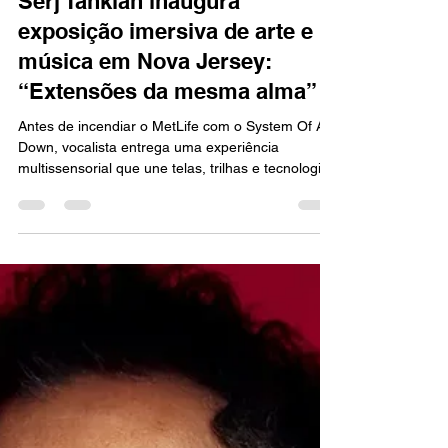
Marcello Almeida
26 de jun. de 2025
2 min de leitura
MÚSICA
Serj Tankian inaugura
exposição imersiva de arte e
música em Nova Jersey:
“Extensões da mesma alma”
Antes de incendiar o MetLife com o System Of A
Down, vocalista entrega uma experiência