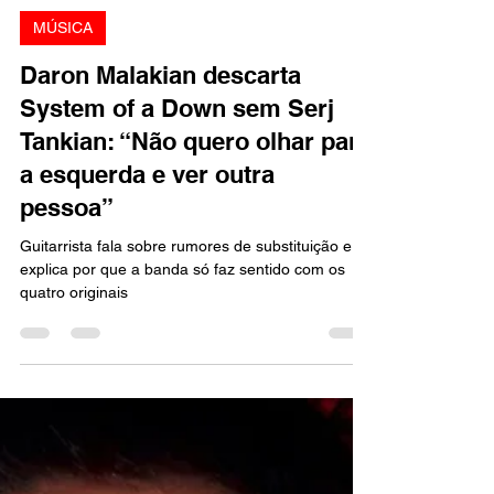
Marcello Almeida
5 de ago. de 2025
2 min de leitura
MÚSICA
Daron Malakian descarta
System of a Down sem Serj
Tankian: “Não quero olhar para
a esquerda e ver outra
pessoa”