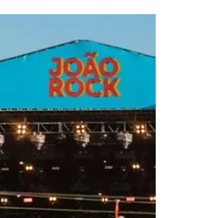
MÚSICA
Psica 2025 celebra Dona Onete
e anuncia line-up histórico em
Belém
No Psica 2025, Belém não será apenas palco:
será coração que dita o compasso da festa