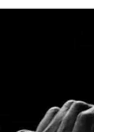
álbum do ano
Pitchfork divulga lista dos 50 melhores discos de
2025 e destaca Los Thuthanaka como álbum do
ano, com Amaarae, Bad Bunny e Dijon no Top 10.