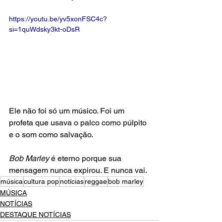
https://youtu.be/yv5xonFSC4c?
si=1quWdsky3kt-oDsR
Ele não foi só um músico. Foi um 
profeta que usava o palco como púlpito 
e o som como salvação.
Bob Marley
 é eterno porque sua 
mensagem nunca expirou. E nunca vai.
música
cultura pop
notícias
reggae
bob marley
MÚSICA
NOTÍCIAS
DESTAQUE NOTÍCIAS