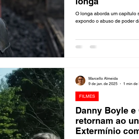
longa
O longa aborda um capítulo s
expondo o abuso de poder da 
Marcello Almeida
9 de jan. de 2025
1 min de 
FILMES
Danny Boyle e 
retornam ao un
Extermínio com