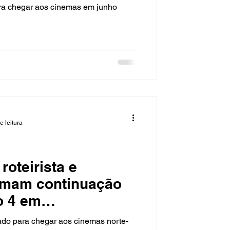
ra chegar aos cinemas em junho
e leitura
roteirista e
irmam continuação
o 4 em
to
ado para chegar aos cinemas norte-