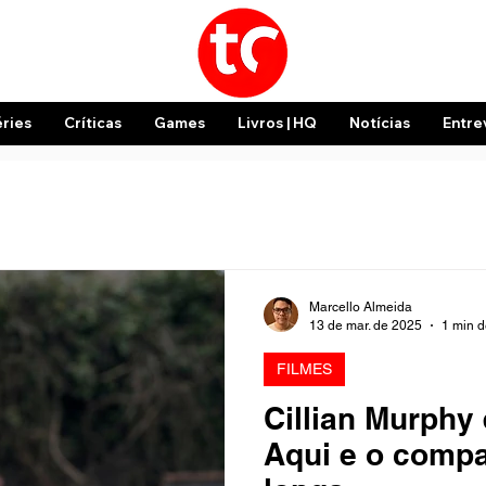
éries
Críticas
Games
Livros | HQ
Notícias
Entre
Marcello Almeida
13 de mar. de 2025
1 min d
FILMES
Cillian Murphy
Aqui e o comp