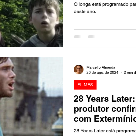
Evolução
O longa está programado pa
deste ano.
Marcello Almeida
20 de ago. de 2024
2 min d
FILMES
28 Years Later: 
produtor conf
com Extermíni
desenvolvimen
28 Years Later está program