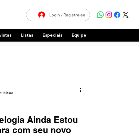
Login / Registre-se
vistas
Listas
Especiais
Equipe
e leitura
 elogia Ainda Estou
ara com seu novo