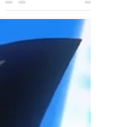
Akira: Uma distopia cyberpunk
atemporal
Akira segue sendo um marco das animações
japonesas