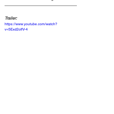
Trailer:
https://www.youtube.com/watch?
v=5Exd2olfV-4
cinema
filmes
terror
análise de cinema
crítica
REVIEW
FILMES