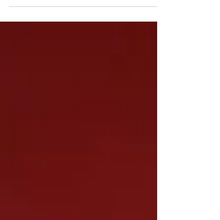
Se o gênero continua relevante, é graças a
artistas como esses, que sempre souberam
reinventar o próprio conceito de música
independente