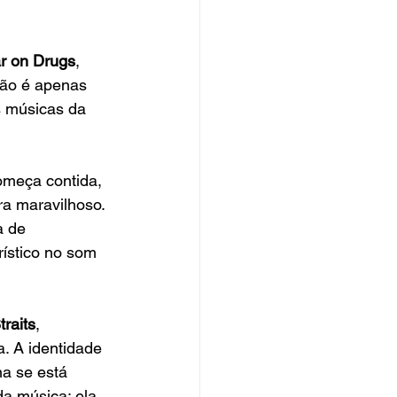
r on Drugs
, 
não é apenas 
 músicas da 
omeça contida, 
ra maravilhoso. 
a de 
ístico no som 
traits
, 
. A identidade 
na se está 
a música: ela 