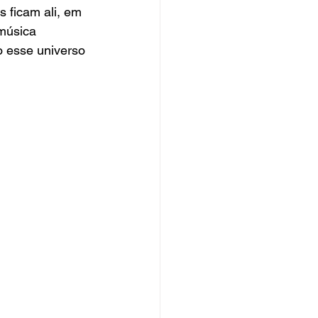
 ficam ali, em 
música 
o esse universo 