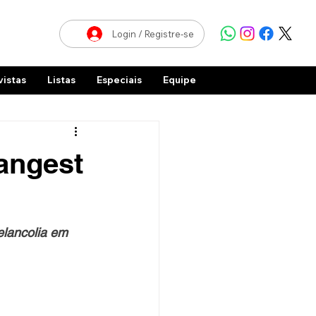
Login / Registre-se
vistas
Listas
Especiais
Equipe
rangest
elancolia em 