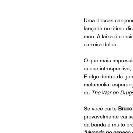
Uma dessas canções 
lançada no ótimo dis
meu. A faixa é cons
carreira deles.
O que mais impressi
quase introspectiva,
E algo dentro da gen
melancolia, esperanç
do 
The War on Drug
Se você curte 
Bruce
provavelmente vai se
da banda é muito pró
“vivendo no espaço e