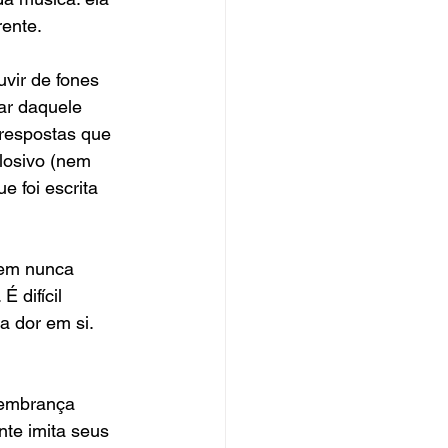
rente.
vir de fones 
ar daquele 
respostas que 
losivo (nem 
 foi escrita 
cem nunca 
 difícil 
a dor em si. 
lembrança 
nte imita seus 