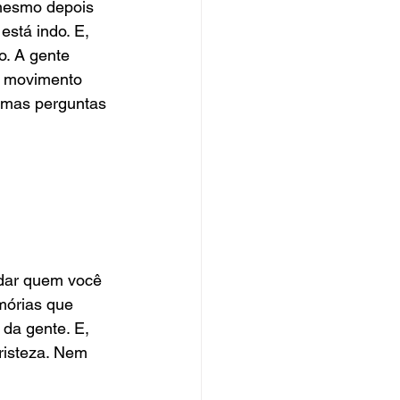
mesmo depois 
stá indo. E, 
o. A gente 
o movimento 
gumas perguntas 
udar quem você 
mórias que 
da gente. E, 
risteza. Nem 