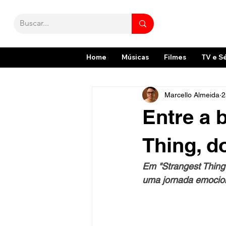
Home
Músicas
Filmes
TV e S
Marcello Almeida
2
Entre a b
Thing, d
Em "Strangest Thing"
uma jornada emocion