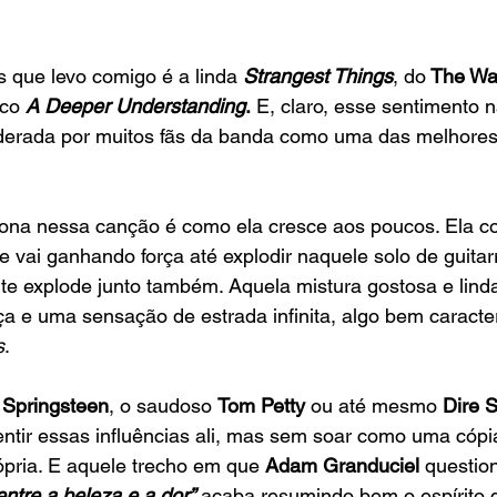
que levo comigo é a linda 
Strangest Things
, do
 The Wa
co 
A Deeper Understanding
.
 E, claro, esse sentimento 
iderada por muitos fãs da banda como uma das melhores
ona nessa canção é como ela cresce aos poucos. Ela c
 e vai ganhando força até explodir naquele solo de guitar
te explode junto também. Aquela mistura gostosa e lind
a e uma sensação de estrada infinita, algo bem caracter
s
.
 Springsteen
, o saudoso 
Tom Petty
 ou até mesmo
 Dire S
ntir essas influências ali, mas sem soar como uma cópia
pria. E aquele trecho em que 
Adam Granduciel
 questio
ntre a beleza e a dor”
 acaba resumindo bem o espírito d