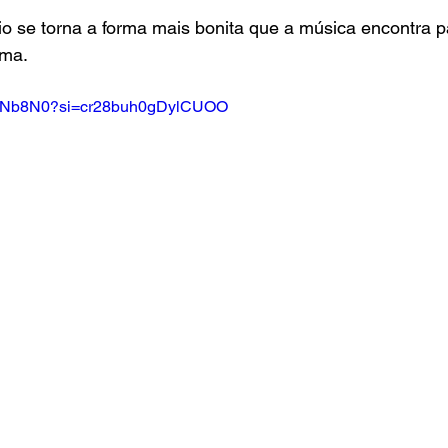
cio se torna a forma mais bonita que a música encontra p
lma.
auMNb8N0?si=cr28buh0gDylCUOO