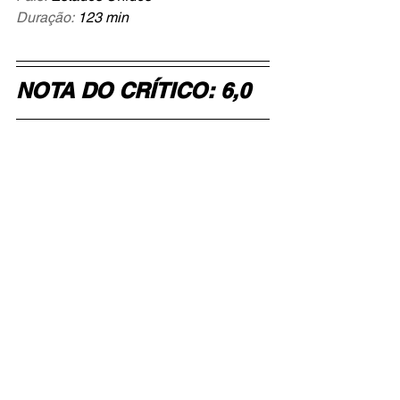
Duração:
123 min
NOTA DO CRÍTICO: 6,0
Trailer:
https://www.youtube.com/watch?
v=LE5QzD_qtxs
cultura pop
cinema
filmes
terror
review
blumhouse
REVIEW