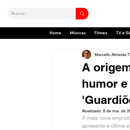
Home
Músicas
Filmes
TV e S
Marcello Almeida
7
A origem
humor e
'Guardiõ
Atualizado:
8 de mai. de 
A mais nova empreit
apresenta a última 