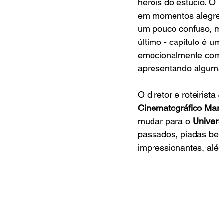
heróis do estúdio. O
em momentos alegres
um pouco confuso, ma
último - capítulo é 
emocionalmente com
apresentando alguma
O diretor e roteirista 
Cinematográfico Mar
mudar para o
 Unive
passados, piadas be
impressionantes, alé