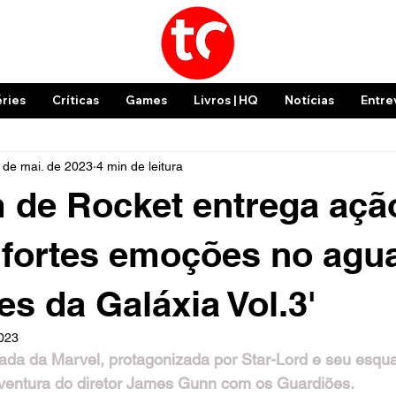
éries
Críticas
Games
Livros | HQ
Notícias
Entre
 de mai. de 2023
4 min de leitura
 de Rocket entrega açã
 fortes emoções no agu
es da Galáxia Vol.3'
2023
ada da Marvel, protagonizada por Star-Lord e seu esqua
aventura do diretor James Gunn com os Guardiões.