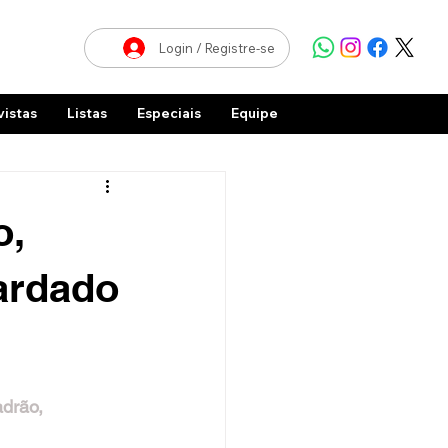
Login / Registre-se
vistas
Listas
Especiais
Equipe
o,
ardado
drão, 