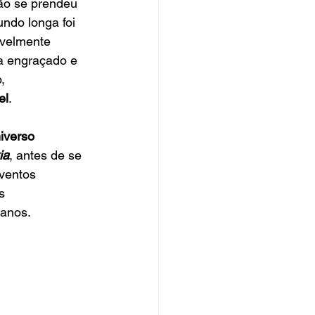
não se prendeu 
ndo longa foi 
avelmente 
ra engraçado e 
, 
el
.
iverso 
ia
, antes de se 
eventos 
s 
 anos.