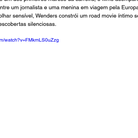
entre um jornalista e uma menina em viagem pela Europ
 olhar sensível, Wenders constrói um road movie íntimo 
escobertas silenciosas.
.com/watch?v=FMkmLS0uZzg