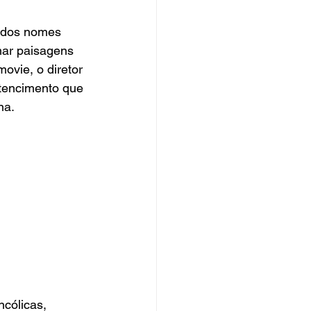
 dos nomes 
mar paisagens 
ovie, o diretor 
rtencimento que 
na.
cólicas, 