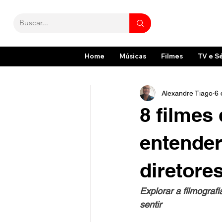
Home
Músicas
Filmes
TV e S
Alexandre Tiago
6 
8 filmes
entender
diretore
Explorar a filmograf
sentir