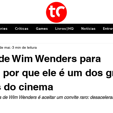
éries
Críticas
Games
Livros | HQ
Notícias
Entre
de mai.
3 min de leitura
 de Wim Wenders para
 por que ele é um dos 
s do cinema
ia de Wim Wenders é aceitar um convite raro: desacelerar