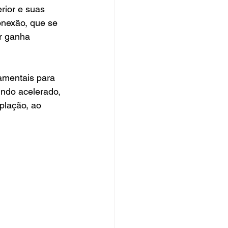
rior e suas 
onexão, que se 
r ganha 
amentais para 
ndo acelerado, 
plação, ao 