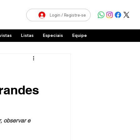
Login / Registre-se
vistas
Listas
Especiais
Equipe
grandes
, observar e 