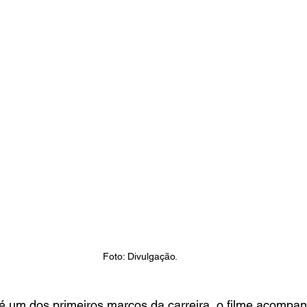
Foto: Divulgação.
 é um dos primeiros marcos da carreira, o filme acompa