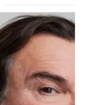
Marcello Almeida
21 de jan. de 2024
1 min de leitura
MÚSICA
Foo Fighters e Jack Black
juntos em espetacular cover
de 'Big Balls' do AC/DC
Confira o momento abaixo.