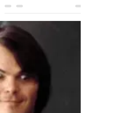
Rock chega aos serviços de
streaming pela primeira vez
O filme conta a história de Dewey Finn (Jack
Black), um músico que se passa por professor
substituto para ensinar rock 'n' roll aos alunos.