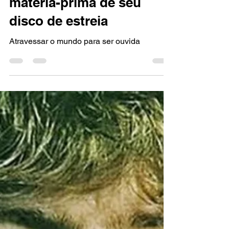
Marcello Almeida
17 de jul.
3 min de leitura
EDITORIAL
Leffs transforma desejo,
memória e identidade em
matéria-prima de seu
disco de estreia
Atravessar o mundo para ser ouvida