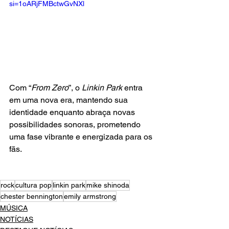
si=1oARjFMBctwGvNXl
Com “
From Zero
”, o
 Linkin Park 
entra 
em uma nova era, mantendo sua 
identidade enquanto abraça novas 
possibilidades sonoras, prometendo 
uma fase vibrante e energizada para os 
fãs.
rock
cultura pop
linkin park
mike shinoda
chester bennington
emily armstrong
MÚSICA
NOTÍCIAS