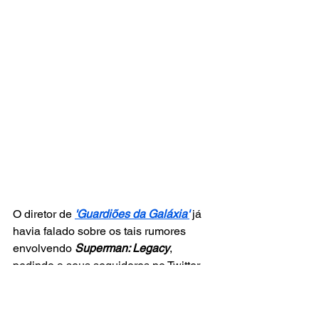
O diretor de
'Guardiões da Galáxia'
 já 
havia falado sobre os tais rumores 
envolvendo 
Superman: Legacy
, 
pedindo a seus seguidores no Twitter 
que não acreditassem em nada, a 
menos que viesse dele ou de Safran.