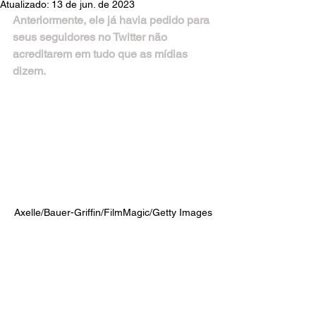
Atualizado:
13 de jun. de 2023
Anteriormente, ele já havia pedido para 
seus seguidores no Twitter não 
acreditarem em tudo que as mídias 
dizem. 
Axelle/Bauer-Griffin/FilmMagic/Getty Images