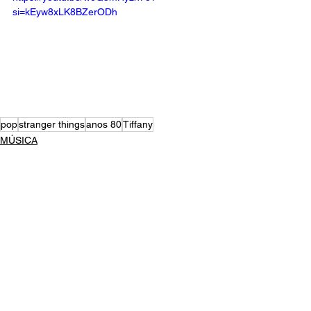
si=kEyw8xLK8BZerODh
pop
stranger things
anos 80
Tiffany
MÚSICA
ARTIGO
Ver tudo
Posts recentes