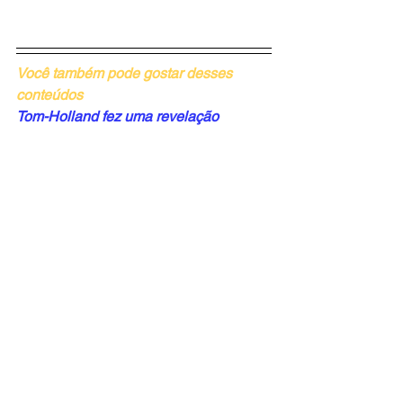
Você também pode gostar desses 
conteúdos
Tom-Holland fez uma revelação 
peculiar sobre uma das estrelas de 
Homem Aranha: Sem Volta para Casa
Conheça The House na Netflix