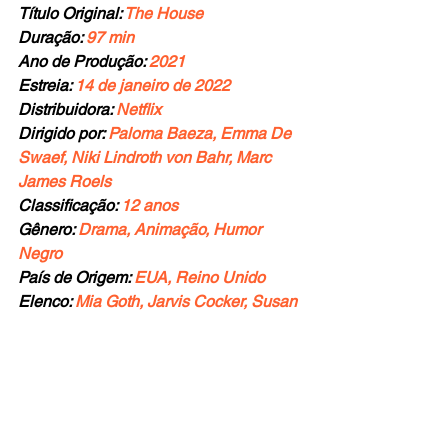
Título Original:
 The House
Duração: 
97 min
Ano de Produção: 
2021
Estreia: 
14 de janeiro de 2022
Distribuidora:
 Netflix
Dirigido por: 
Paloma Baeza, Emma De 
Swaef, Niki Lindroth von Bahr, Marc 
James Roels
Classificação: 
12 anos
Gênero: 
Drama, Animação, Humor 
Negro
País de Origem:
 EUA, Reino Unido
Elenco: 
Mia Goth, Jarvis Cocker, Susan 
Wokoma, Helena Bonham Carter, 
Matthew Goode, Claudie Blakley, Sven 
Wollter
Avaliações: 
Rotten Tomatoes
/
IMDB
Nota:
10