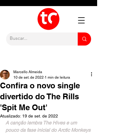
Marcello Almeida
10 de set. de 2022
1 min de leitura
Confira o novo single
divertido do The Rills
'Spit Me Out'
Atualizado:
19 de set. de 2022
A canção lembra The Hives e um 
pouco da fase inicial do Arctic Monkeys