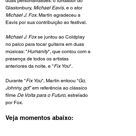
duas personalidades: o fundador do 
Glastonbury, 
Michael Eavis
, e o ator 
Michael J. Fox
. Martin agradeceu a 
Eavis por sua contribuição ao festival.
Michael J. Fox 
se juntou ao Coldplay 
no palco para tocar guitarra em duas 
músicas: "
Humanity
", que contou com a 
presença de todos os artistas 
anteriores da noite, e "
Fix You
". 
Durante "
Fix You
", Martin entoou “
Go, 
Johnny, go
!” em referência ao clássico 
filme 
De Volta para o Futuro
, estrelado 
por Fox.
Veja momentos abaixo: