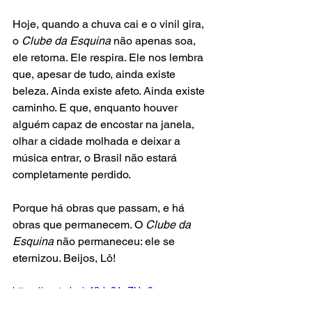
Hoje, quando a chuva cai e o vinil gira, 
o 
Clube da Esquina
 não apenas soa, 
ele retorna. Ele respira. Ele nos lembra 
que, apesar de tudo, ainda existe 
beleza. Ainda existe afeto. Ainda existe 
caminho. E que, enquanto houver 
alguém capaz de encostar na janela, 
olhar a cidade molhada e deixar a 
música entrar, o Brasil não estará 
completamente perdido.
Porque há obras que passam, e há 
obras que permanecem. O 
Clube da 
Esquina
 não permaneceu: ele se 
eternizou. Beijos, Lô!
https://youtu.be/v43du81eZHw?
si=OiImudEzXyR7USgp