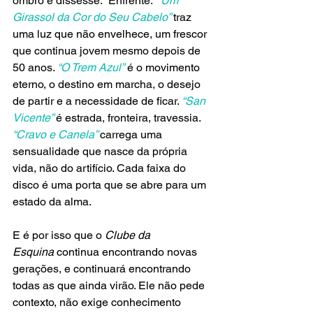
ombro e dissesse: “Enfrente.” 
“Um 
Girassol da Cor do Seu Cabelo” 
traz 
uma luz que não envelhece, um frescor 
que continua jovem mesmo depois de 
50 anos. 
“O Trem Azul”
 é o movimento 
eterno, o destino em marcha, o desejo 
de partir e a necessidade de ficar. 
“San 
Vicente” 
é estrada, fronteira, travessia. 
“Cravo e Canela” 
carrega uma 
sensualidade que nasce da própria 
vida, não do artifício. Cada faixa do 
disco é uma porta que se abre para um 
estado da alma.
E é por isso que o 
Clube da 
Esquina
 continua encontrando novas 
gerações, e continuará encontrando 
todas as que ainda virão. Ele não pede 
contexto, não exige conhecimento 