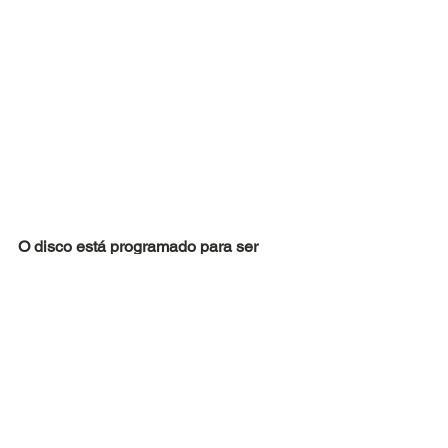
O disco está programado para ser 
lançado em 
20 de outubro de 2023
pelo selo Risco/ Mr Bongo e Think! 
Records.
Ouça a nova faixa abaixo:
https://youtu.be/bq17pXFwF8Y