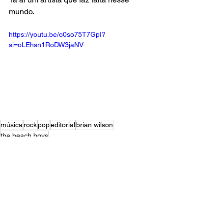
mundo.
https://youtu.be/o0so75T7GpI?
si=oLEhsn1RoDW3jaNV
música
rock
pop
editorial
brian wilson
the beach boys
EDITORIAL
MÚSICA