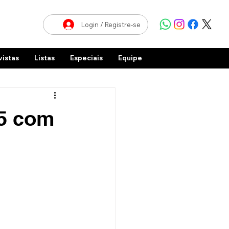
Login / Registre-se
vistas
Listas
Especiais
Equipe
25 com