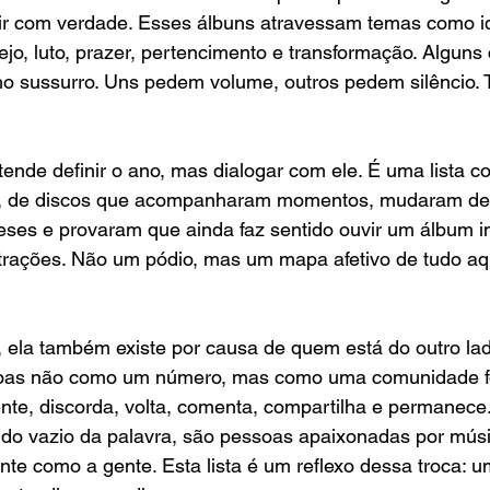
tir com verdade. Esses álbuns atravessam temas como id
jo, luto, prazer, pertencimento e transformação. Algun
mo sussurro. Uns pedem volume, outros pedem silêncio.
tende definir o ano, mas dialogar com ele. É uma lista co
ia, de discos que acompanharam momentos, mudaram de 
ses e provaram que ainda faz sentido ouvir um álbum in
strações. Não um pódio, mas um mapa afetivo de tudo aq
te, ela também existe por causa de quem está do outro lad
soas não como um número, mas como uma comunidade f
nte, discorda, volta, comenta, compartilha e permanece
ido vazio da palavra, são pessoas apaixonadas por mús
nte como a gente. Esta lista é um reflexo dessa troca: 