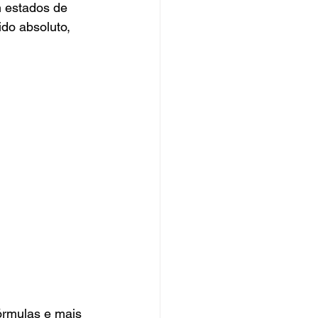
m estados de 
ido absoluto, 
órmulas e mais 