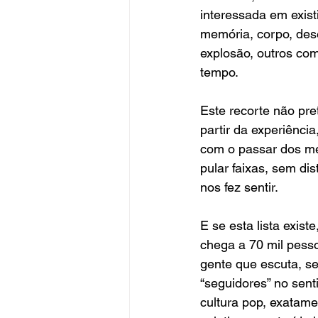
interessada em exis
memória, corpo, dese
explosão, outros co
tempo.
Este recorte não pre
partir da experiênc
com o passar dos me
pular faixas, sem di
nos fez sentir.
E se esta lista exis
chega a 70 mil pes
gente que escuta, se
“seguidores” no sent
cultura pop, exatame