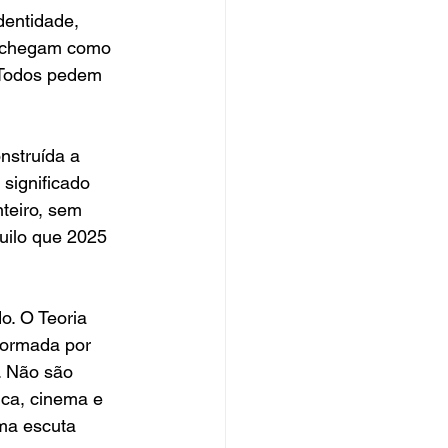
entidade, 
s chegam como 
 Todos pedem 
nstruída a 
significado 
teiro, sem 
uilo que 2025 
o. O Teoria 
ormada por 
. Não são 
ica, cinema e 
uma escuta 