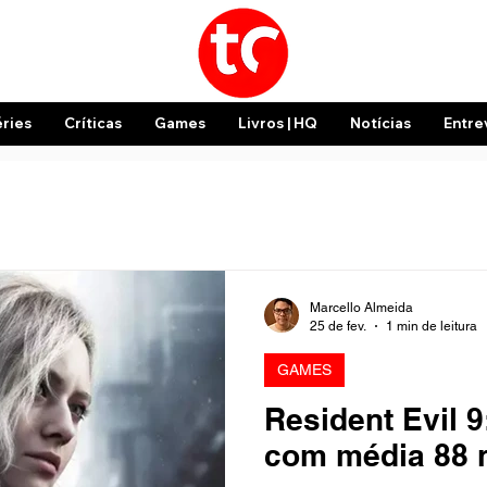
éries
Críticas
Games
Livros | HQ
Notícias
Entre
Marcello Almeida
25 de fev.
1 min de leitura
GAMES
Resident Evil 
com média 88 n