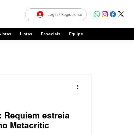
Login / Registre-se
vistas
Listas
Especiais
Equipe
9: Requiem estreia
o Metacritic