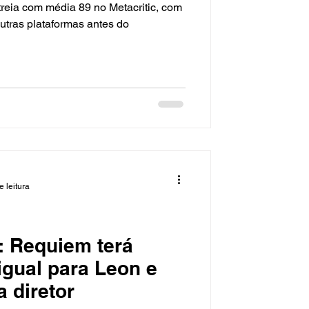
treia com média 89 no Metacritic, com
tras plataformas antes do
e leitura
9: Requiem terá
igual para Leon e
 diretor