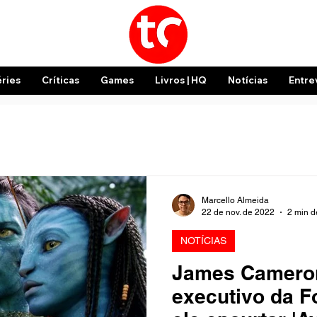
éries
Críticas
Games
Livros | HQ
Notícias
Entre
Marcello Almeida
22 de nov. de 2022
2 min de
NOTÍCIAS
James Cameron
executivo da F