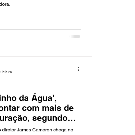
dora.
 leitura
inho da Água',
r com mais de
duração, segundo
o diretor James Cameron chega no