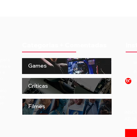
Categorias + Comentadas
Ins
 pela
t
Games
ema e
o e
P
to
S
Críticas
aro
os,
ue
Filmes
INSC
ATUA