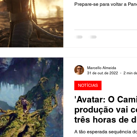
Água', veja
Prepare-se para voltar a Pan
Marcello Almeida
31 de out. de 2022
2 min de
NOTÍCIAS
'Avatar: O Cam
produção vai conta
três horas de 
relatos
A tão esperada sequência d