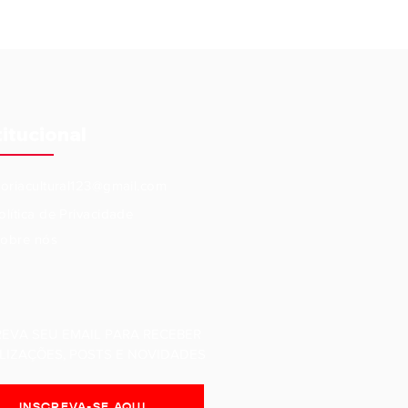
titucional
eoriacultural123@gmail.com
olítica de Privacidade
obre nós
REVA SEU EMAIL PARA RECEBER
LIZAÇÕES, POSTS E NOVIDADES
INSCREVA-SE AQUI