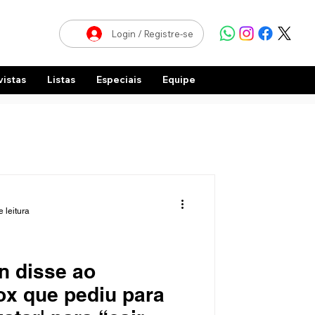
Login / Registre-se
vistas
Listas
Especiais
Equipe
 leitura
 disse ao
ox que pediu para