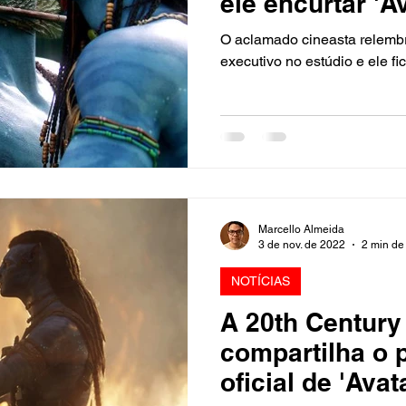
ele encurtar 'Av
fora”
O aclamado cineasta relembr
executivo no estúdio e ele fi
Marcello Almeida
3 de nov. de 2022
2 min de 
NOTÍCIAS
A 20th Century
compartilha o p
oficial de 'Ava