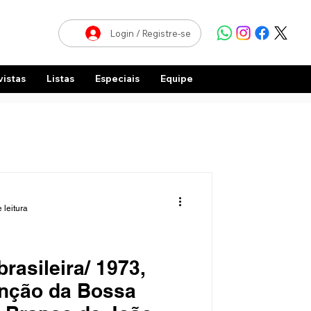
Login / Registre-se
vistas
Listas
Especiais
Equipe
 leitura
brasileira/ 1973,
enção da Bossa