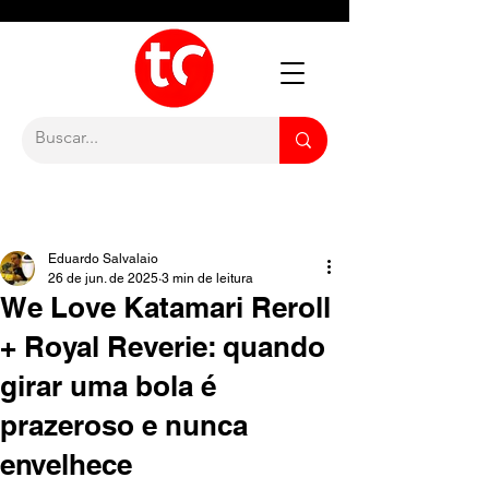
Eduardo Salvalaio
26 de jun. de 2025
3 min de leitura
We Love Katamari Reroll
+ Royal Reverie: quando
girar uma bola é
prazeroso e nunca
envelhece