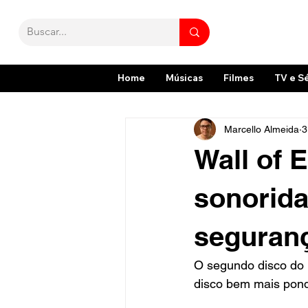
Home
Músicas
Filmes
TV e S
Marcello Almeida
3
Wall of 
sonorida
seguran
O segundo disco do 
disco bem mais pond