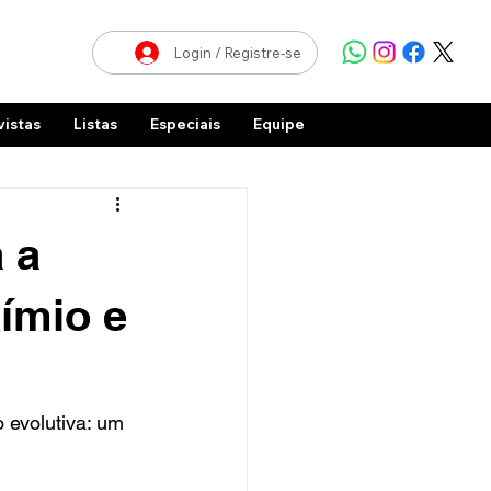
Login / Registre-se
vistas
Listas
Especiais
Equipe
 a
ímio e
 evolutiva: um 