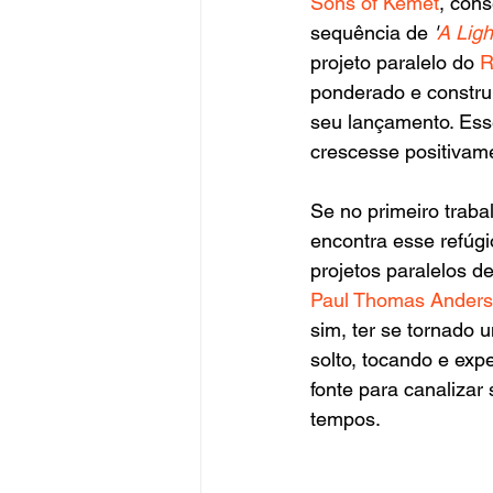
Sons of Kemet
, con
sequência de 
'
A Ligh
projeto paralelo do 
R
ponderado e constru
seu lançamento. Ess
crescesse positivam
Se no primeiro traba
encontra esse refúgi
projetos paralelos d
Paul Thomas Ander
sim, ter se tornado 
solto, tocando e exp
fonte para canalizar
tempos.