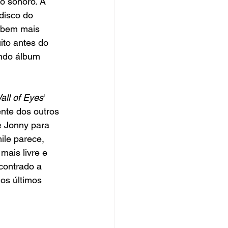
 sonoro. A 
disco do 
o bem mais 
to antes do 
undo álbum 
all of Eyes
' 
nte dos outros 
e Jonny para 
ile parece, 
mais livre e 
contrado a 
os últimos 