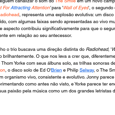
seguem canalizar o som do
 The Smile
 em um novo campo
t For
Attracting
 Attention
'
 para '
Wall of Eyes
', o segundo 
adiohead
, representa uma explosão evolutiva: um disc
ído, com algumas faixas sendo apresentadas ao vivo mui
e aspecto contribuiu significativamente para que o seg
ente em relação ao seu antecessor.
lho o trio buscava uma direção distinta do 
Radiohead
, '
W
o brilhantemente. O que nos leva a crer que, diferenteme
e Thom Yorke com seus álbuns solo, as trilhas sonoras d
son
, o disco solo de Ed O'
Brien
 e Philip 
Selway
, o The Sm
um organismo vivo, consistente e evolutivo. Jonny parece 
erimentando como antes não visto, e Yorke parece ter en
 sua paixão pela música como um dos grandes letristas d