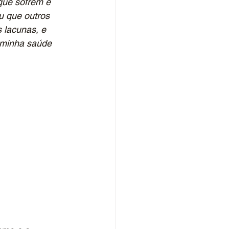
que sofrem e 
u que outros 
 lacunas, e 
 minha saúde 