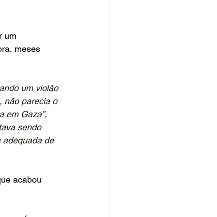
r um 
ora, meses 
ando um violão 
 não parecia o 
va em Gaza”, 
stava sendo 
a adequada de 
 que acabou 