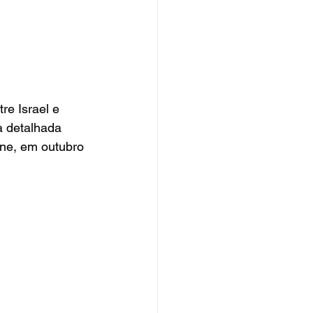
re Israel e 
a detalhada 
ne, em outubro 