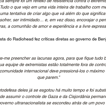
a sempre foi um reflexo de resistência contra o extremi
Tudo o que vejo em uma vida inteira de trabalho com m
uma tentativa de criar algo que vá além do que significa 
ofrer, ser intimidado… e, em vez disso, encorajar o pen
ras, a comunhão de amor e experiência e a livre expressã
sta do Radiohead fez críticas diretas ao governo de Ben
xe-me preencher as lacunas agora, para que fique tudo 
a equipe de extremistas estão totalmente fora de contro
a comunidade internacional deve pressioná-los o máximo
que parem.”
todefesa deles já se esgotou há muito tempo e foi substi
 de assumir o controle de Gaza e da Cisjordânia perman
governo ultranacionalista se escondeu atrás de um povo 