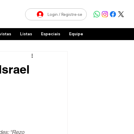
Login / Registre-se
vistas
Listas
Especiais
Equipe
srael
des: “Rezo 