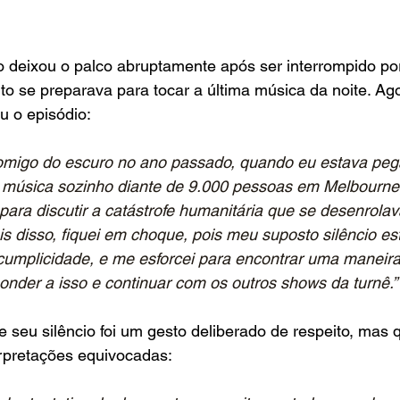
o deixou o palco abruptamente após ser interrompido po
o se preparava para tocar a última música da noite. Ag
u o episódio:
omigo do escuro no ano passado, quando eu estava peg
a música sozinho diante de 9.000 pessoas em Melbourne,
ara discutir a catástrofe humanitária que se desenrola
is disso, fiquei em choque, pois meu suposto silêncio e
cumplicidade, e me esforcei para encontrar uma maneir
onder a isso e continuar com os outros shows da turnê.”
ue seu silêncio foi um gesto deliberado de respeito, mas
rpretações equivocadas: