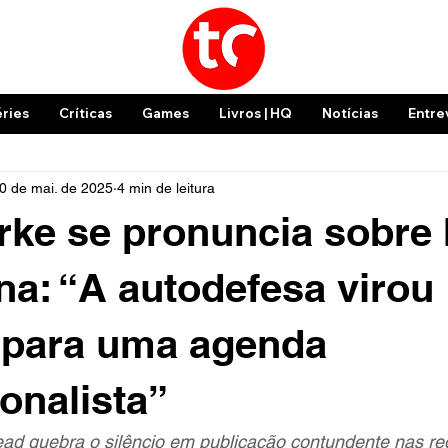
éries
Críticas
Games
Livros | HQ
Notícias
Entre
0 de mai. de 2025
4 min de leitura
ke se pronuncia sobre I
ina: “A autodefesa virou
 para uma agenda
ionalista”
ead quebra o silêncio em publicação contundente nas re