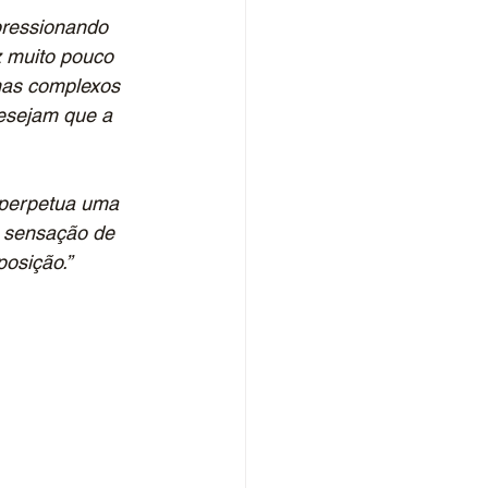
pressionando 
z muito pouco 
mas complexos 
esejam que a 
 perpetua uma 
a sensação de 
osição.”