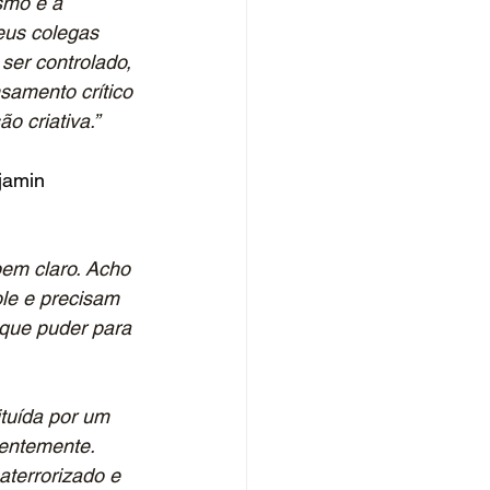
smo e a 
eus colegas 
ser controlado, 
samento crítico 
o criativa.”
jamin 
bem claro. Acho 
le e precisam 
 que puder para 
tuída por um 
entemente. 
aterrorizado e 