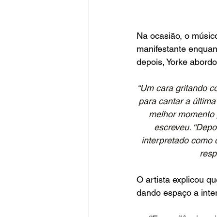
Na ocasião, o músic
manifestante enquant
depois, Yorke abordo
“Um cara gritando c
para cantar a últim
melhor momento p
escreveu. “Depo
interpretado como 
resp
O artista explicou q
dando espaço a inte