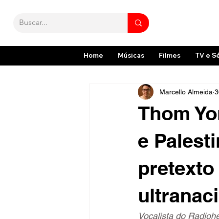
Home
Músicas
Filmes
TV e S
Marcello Almeida
3
Thom Yor
e Palest
pretexto
ultranac
Vocalista do Radioh