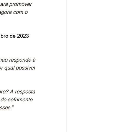
para promover 
agora com o 
ubro de 2023 
 não responde à 
r qual possível 
ro? A resposta 
do sofrimento 
sses.”