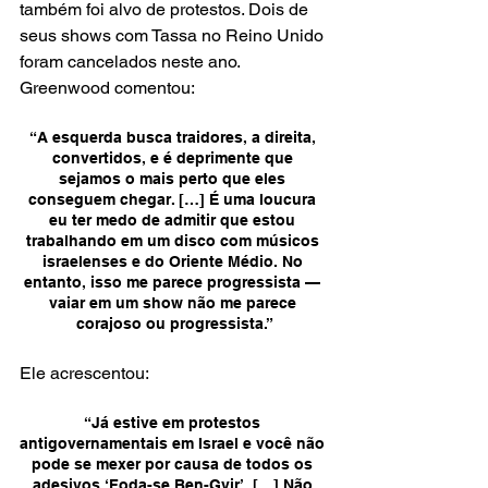
também foi alvo de protestos. Dois de 
seus shows com Tassa no Reino Unido 
foram cancelados neste ano. 
Greenwood comentou:
“A esquerda busca traidores, a direita, 
convertidos, e é deprimente que 
sejamos o mais perto que eles 
conseguem chegar. […] É uma loucura 
eu ter medo de admitir que estou 
trabalhando em um disco com músicos 
israelenses e do Oriente Médio. No 
entanto, isso me parece progressista — 
vaiar em um show não me parece 
corajoso ou progressista.”
Ele acrescentou:
“Já estive em protestos 
antigovernamentais em Israel e você não 
pode se mexer por causa de todos os 
adesivos ‘Foda-se Ben-Gvir’. […] Não 