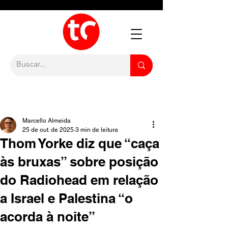
Marcello Almeida
25 de out. de 2025
3 min de leitura
Thom Yorke diz que “caça
às bruxas” sobre posição
do Radiohead em relação
a Israel e Palestina “o
acorda à noite”