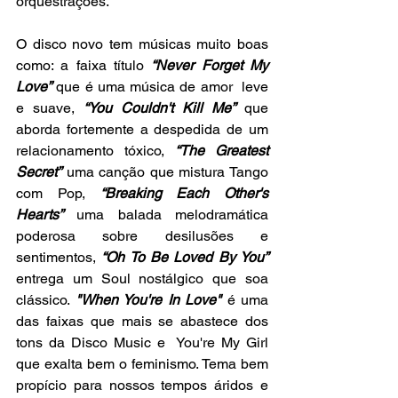
orquestrações.
O disco novo tem músicas muito boas 
como: a faixa título 
“Never Forget My 
Love”
 que é uma música de amor  leve 
e suave, 
“You Couldn't Kill Me”
 que 
aborda fortemente a despedida de um 
relacionamento tóxico, 
“The Greatest 
Secret”
 uma canção que mistura Tango 
com Pop, 
“Breaking Each Other's 
Hearts”
 uma balada melodramática 
poderosa sobre desilusões e 
sentimentos, 
“Oh To Be Loved By You”
entrega um Soul nostálgico que soa 
clássico. 
"When You're In Love"
 é uma 
das faixas que mais se abastece dos 
tons da Disco Music e  You're My Girl 
que exalta bem o feminismo. Tema bem 
propício para nossos tempos áridos e 