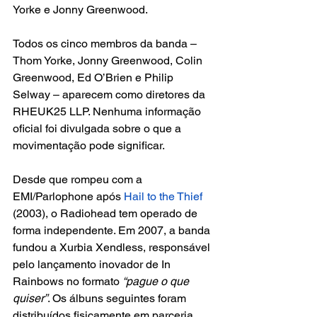
Yorke e Jonny Greenwood.
Todos os cinco membros da banda – 
Thom Yorke, Jonny Greenwood, Colin 
Greenwood, Ed O’Brien e Philip 
Selway – aparecem como diretores da 
RHEUK25 LLP. Nenhuma informação 
oficial foi divulgada sobre o que a 
movimentação pode significar.
Desde que rompeu com a 
EMI/Parlophone após 
Hail to the Thief
(2003), o Radiohead tem operado de 
forma independente. Em 2007, a banda 
fundou a Xurbia Xendless, responsável 
pelo lançamento inovador de In 
Rainbows no formato
 “pague o que 
quiser”
. Os álbuns seguintes foram 
distribuídos fisicamente em parceria 