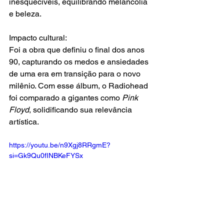
inesquecíveis, equilibrando melancolia 
e beleza.
Impacto cultural:
Foi a obra que definiu o final dos anos 
90, capturando os medos e ansiedades 
de uma era em transição para o novo 
milênio. Com esse álbum, o Radiohead 
foi comparado a gigantes como 
Pink 
Floyd
, solidificando sua relevância 
artística.
https://youtu.be/n9Xgj8RRgmE?
si=Gk9Qu0fINBKeFYSx