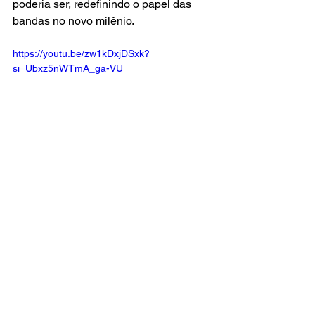
poderia ser, redefinindo o papel das 
bandas no novo milênio.
https://youtu.be/zw1kDxjDSxk?
si=Ubxz5nWTmA_ga-VU