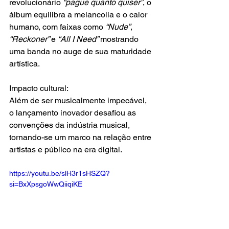
revolucionário 
“pague quanto quiser”
, o 
álbum equilibra a melancolia e o calor 
humano, com faixas como 
“Nude”
, 
“Reckoner” 
e
 “All I Need” 
mostrando 
uma banda no auge de sua maturidade 
artística.
Impacto cultural:
Além de ser musicalmente impecável, 
o lançamento inovador desafiou as 
convenções da indústria musical, 
tornando-se um marco na relação entre 
artistas e público na era digital.
https://youtu.be/slH3r1sHSZQ?
si=BxXpsgoWwQiiqiKE