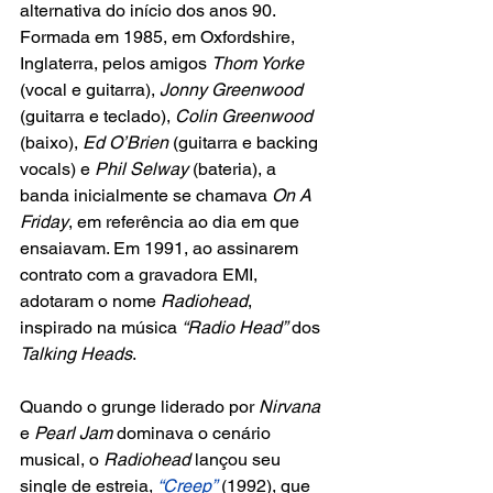
alternativa do início dos anos 90. 
Formada em 1985, em Oxfordshire, 
Inglaterra, pelos amigos 
Thom Yorke 
(vocal e guitarra), 
Jonny Greenwood
(guitarra e teclado), 
Colin Greenwood
(baixo), 
Ed O’Brien
 (guitarra e backing 
vocals) e 
Phil Selway
 (bateria), a 
banda inicialmente se chamava 
On A 
Friday
, em referência ao dia em que 
ensaiavam. Em 1991, ao assinarem 
contrato com a gravadora EMI, 
adotaram o nome 
Radiohead
, 
inspirado na música 
“Radio Head”
 dos 
Talking Heads
.
Quando o grunge liderado por 
Nirvana
e
 Pearl Jam
 dominava o cenário 
musical, o 
Radiohead
 lançou seu 
single de estreia, 
“Creep”
 (1992), que 