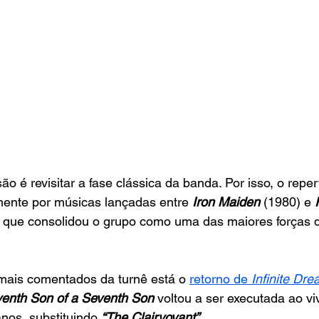
o é revisitar a fase clássica da banda. Por isso, o repert
ente por músicas lançadas entre 
Iron Maiden
 (1980) e
o que consolidou o grupo como uma das maiores forças 
ais comentados da turnê está o 
retorno de 
Infinite Dr
enth Son of a Seventh Son 
voltou a ser executada ao vi
nos, substituindo 
“The Clairvoyant”
.