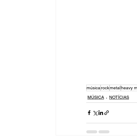
música
rock
metal
heavy m
MÚSICA
NOTÍCIAS