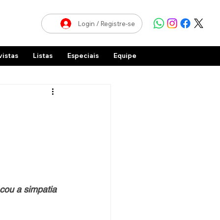
Login / Registre-se
vistas
Listas
Especiais
Equipe
cou a simpatia 