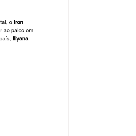
al, o
 Iron 
r ao palco em 
país, 
Iliyana 