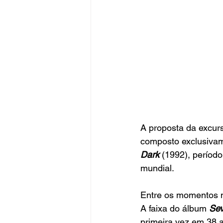
A proposta da excursã
composto exclusivam
Dark
(1992), períod
mundial.
Entre os momentos m
A faixa do álbum 
Sev
primeira vez em 38 a