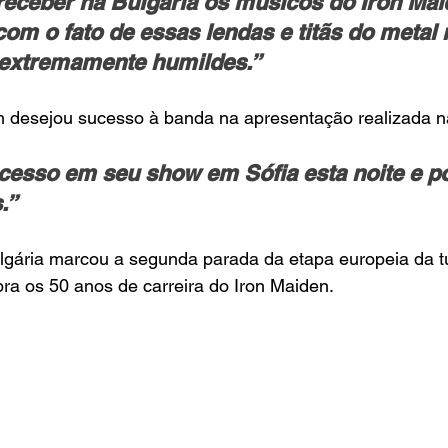
receber na Bulgária os músicos do Iron Mai
om o fato de essas lendas e titãs do metal 
extremamente humildes.”
 desejou sucesso à banda na apresentação realizada na
cesso em seu show em Sófia esta noite e p
.”
gária marcou a segunda parada da etapa europeia da t
bra os 50 anos de carreira do Iron Maiden.