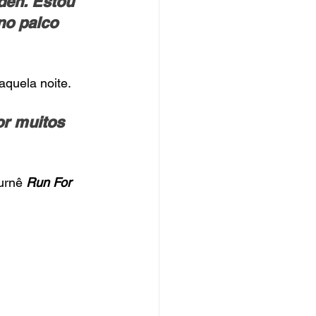
den. Estou 
no palco 
quela noite.
or muitos 
urnê 
Run For 