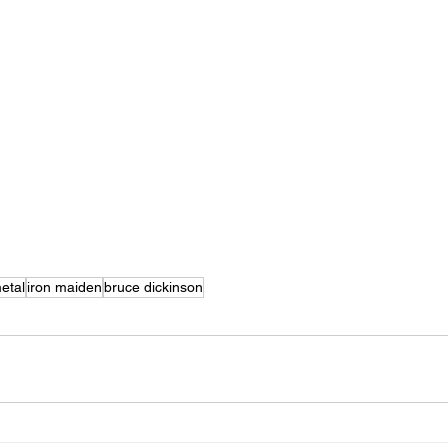
etal
iron maiden
bruce dickinson