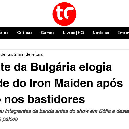
éries
Críticas
Games
Livros | HQ
Notícias
Entre
 de jun.
2 min de leitura
te da Bulgária elogia
e do Iron Maiden após
 nos bastidores
eu integrantes da banda antes do show em Sófia e desta
s palcos