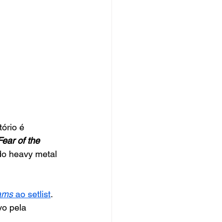
ório é 
Fear of the 
do heavy metal 
eams
 ao setlist
. 
vo pela 