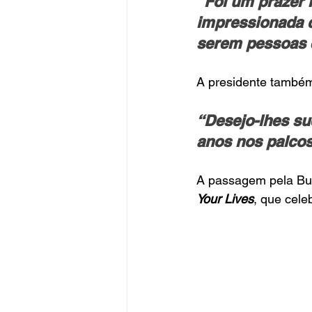
“Foi um prazer 
impressionada c
serem pessoas 
A presidente também
“Desejo-lhes su
anos nos palcos
A passagem pela Bul
Your Lives
, que cele