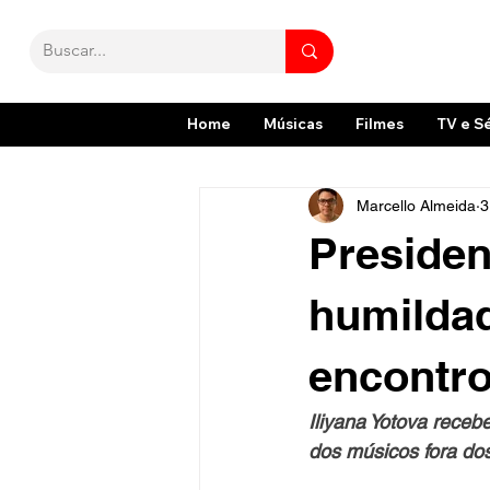
Home
Músicas
Filmes
TV e S
Marcello Almeida
3
Presiden
humildad
encontro
Iliyana Yotova receb
dos músicos fora do