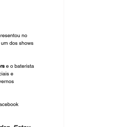
resentou no 
de um dos shows 
rs
 e o baterista 
iais e 
vernos 
Facebook 