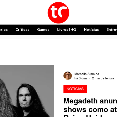
éries
Críticas
Games
Livros | HQ
Notícias
Entre
Marcello Almeida
há 3 dias
2 min de leitura
NOTÍCIAS
Megadeth anun
shows como atr