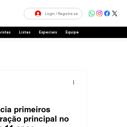
Login / Registre-se
vistas
Listas
Especiais
Equipe
cia primeiros
ação principal no