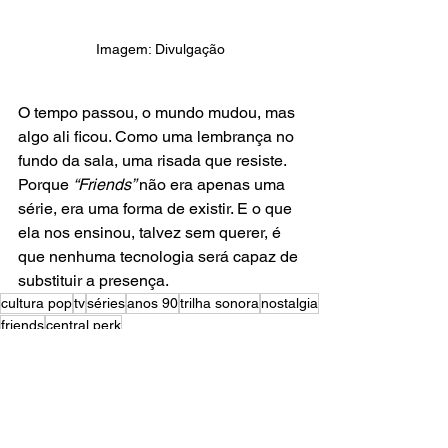
Imagem: Divulgação
O tempo passou, o mundo mudou, mas 
algo ali ficou. Como uma lembrança no 
fundo da sala, uma risada que resiste. 
Porque 
“Friends” 
não era apenas uma 
série, era uma forma de existir. E o que 
ela nos ensinou, talvez sem querer, é 
que nenhuma tecnologia será capaz de 
substituir a presença.
cultura pop
tv
séries
anos 90
trilha sonora
nostalgia
friends
central perk
SÉRIES
TV
ARTIGO