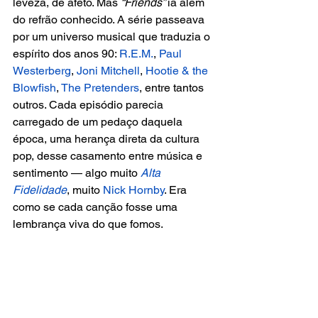
leveza, de afeto. Mas 
“Friends” 
ia além 
do refrão conhecido. A série passeava 
por um universo musical que traduzia o 
espírito dos anos 90: 
R.E.M.
, 
Paul 
Westerberg
, 
Joni Mitchell
, 
Hootie & the 
Blowfish
, 
The Pretenders
, entre tantos 
outros. Cada episódio parecia 
carregado de um pedaço daquela 
época, uma herança direta da cultura 
pop, desse casamento entre música e 
sentimento — algo muito
 Alta 
Fidelidade
, muito
 Nick Hornby
. Era 
como se cada canção fosse uma 
lembrança viva do que fomos.