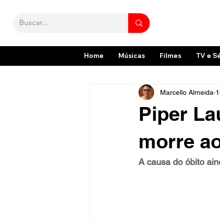
Home
Músicas
Filmes
TV e S
Marcello Almeida
1
Piper Lau
morre ao
A causa do óbito ain