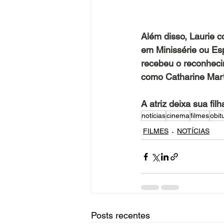
Além disso, Laurie 
em Minissérie ou Es
recebeu o reconhec
como Catharine Marte
A atriz deixa sua filh
notícias
cinema
filmes
obit
FILMES
NOTÍCIAS
Posts recentes