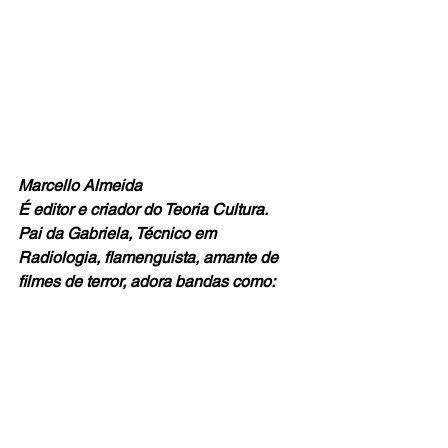
Marcello Almeida
É editor e criador do Teoria Cultura.
Pai da Gabriela, Técnico em 
Radiologia, flamenguista, amante de 
filmes de terror, adora bandas como: 
Radiohead, Teenage Fanclub e Jesus 
And Mary Chain. Nas horas vagas, 
gosta de divagar história sobre música, 
cinema e literatura.
marce.almeidasilvaa@gmail.com