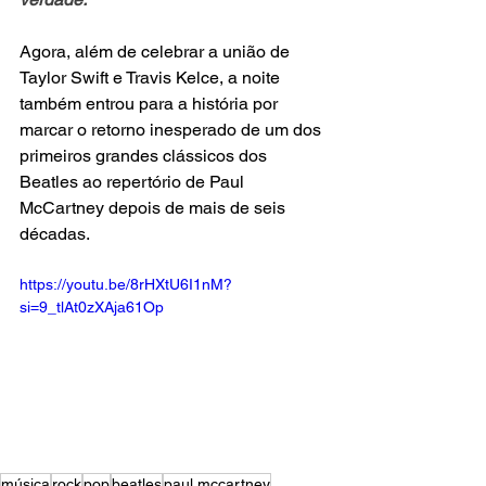
Agora, além de celebrar a união de 
Taylor Swift e Travis Kelce, a noite 
também entrou para a história por 
marcar o retorno inesperado de um dos 
primeiros grandes clássicos dos 
Beatles ao repertório de Paul 
McCartney depois de mais de seis 
décadas.
https://youtu.be/8rHXtU6I1nM?
si=9_tlAt0zXAja61Op
música
rock
pop
beatles
paul mccartney