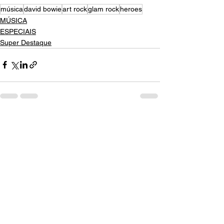
música
david bowie
art rock
glam rock
heroes
MÚSICA
ESPECIAIS
Super Destaque
Ver tudo
Posts recentes