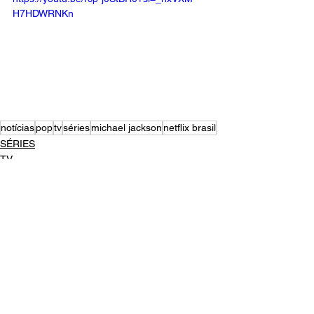
H7HDWRNKn
notícias
pop
tv
séries
michael jackson
netflix brasil
SÉRIES
TV
NOTÍCIAS
Ver tudo
Posts recentes